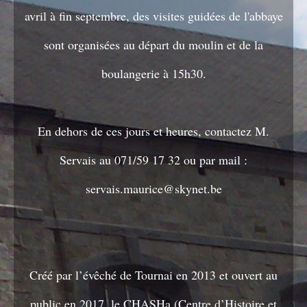
avril à fin septembre, des visites guidées de l'abbaye
sont organisées au départ du moulin et de la
boulangerie à 15h30.
En dehors de ces jours et heures, contactez M.
Servais au 071/59 17 32 ou par mail :
servais.maurice@skynet.be
Créé par l’évêché de Tournai en 2013 et ouvert au
public en 2017, le CHASHa (Centre d’Histoire et